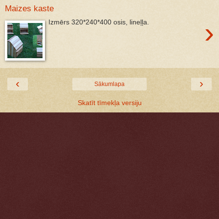
Maizes kaste
›
Izmērs 320*240*400 osis, lineļļa.
‹
›
Sākumlapa
Skatīt tīmekļa versiju