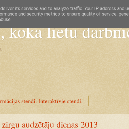
eliver its services and to analyze traffic. Your IP address and 
ormance and security metrics to ensure quality of service, gen
abuse.
koka lietu darbnī
a
rmācijas stendi. Interaktīvie stendi.
s zirgu audzētāju dienas 2013