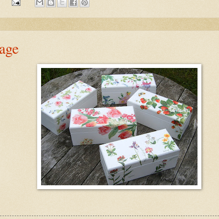
:
age