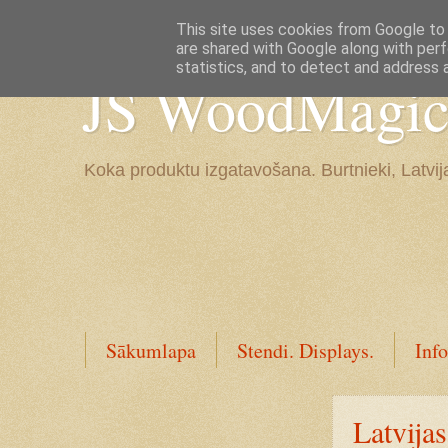
Google+
This site uses cookies from Google to d
are shared with Google along with perf
statistics, and to detect and address 
JS WoodMagic, 
Koka produktu izgatavošana. Burtnieki, Latvij
Sākumlapa
Stendi. Displays.
Info
Latvija