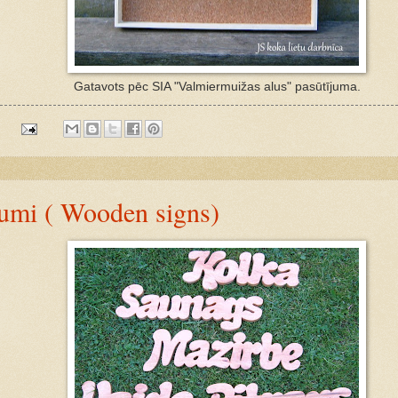
Gatavots pēc SIA "Valmiermuižas alus" pasūtījuma.
:
umi ( Wooden signs)