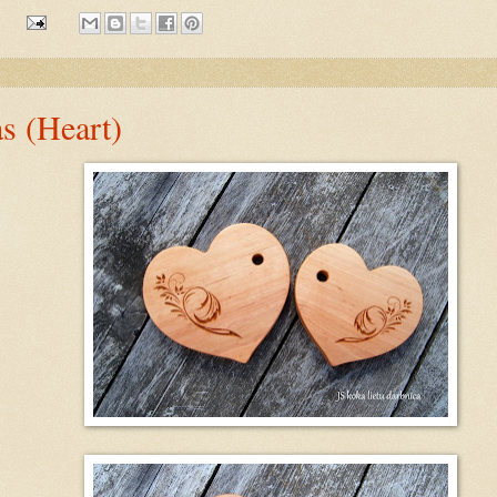
:
as (Heart)