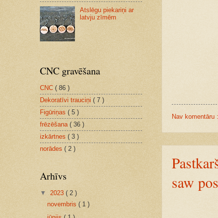
Atslēgu piekariņi ar
latvju zīmēm
CNC gravēšana
CNC
( 86 )
Dekoratīvi trauciņi
( 7 )
Figūriņas
( 5 )
Nav komentāru 
frēzēšana
( 36 )
izkārtnes
( 3 )
norādes
( 2 )
Pastkarš
Arhīvs
saw pos
▼
2023
( 2 )
novembris
( 1 )
jūnijs
( 1 )