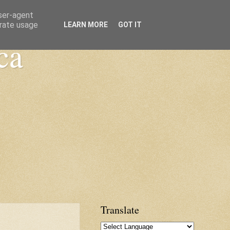
user-agent
erate usage
LEARN MORE
GOT IT
ca
Translate