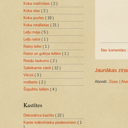
Koka māšīnītes
( 2 )
Koka olas
( 2 )
Koka puzles
( 19 )
Koka rotaļlietas
( 21 )
Leļļu māja
( 5 )
Leļļu ratiņi
( 1 )
Ratiņi lellei
( 1 )
Nav komentāru 
Ratiņi un gultiņa lellēm
( 1 )
Rotaļu laukums
( 2 )
Saliekamie vārdi
( 12 )
Jaunākas ziņa
Vilciņi
( 3 )
Abonēt:
Ziņas ( Ato
molberts
( 2 )
Šūpulītis lellēm
( 4 )
Kastītes
Dekoratīva kastīte
( 22 )
Kaste mākslinieka piederumiem
( 1
)