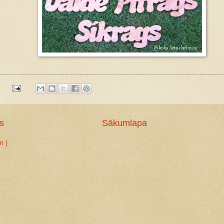
:
s
Sākumlapa
m )