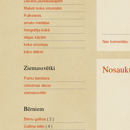
Dāvana jaunlaulātajiem
Maketi koka sirsniņām
Pulkstenis
amatu medaļas
fotogrāfija kokā
idejas kāzām
Nav komentāru 
koka sirsniņas
kāzu dekori
Nosauk
Ziemassvētki
Putnu barotava
christmas decor
ziemassvētki
Bērniem
Bērnu gultiņa
( 2 )
Gultiņa lellei
( 4 )