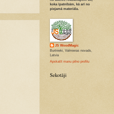
koka īpatnībām, kā arī no
piejamā materiāla.
JS WoodMagic
Burtnieki, Valmieras novads,
Latvia
Apskatīt manu pilno profilu
Sekotāji