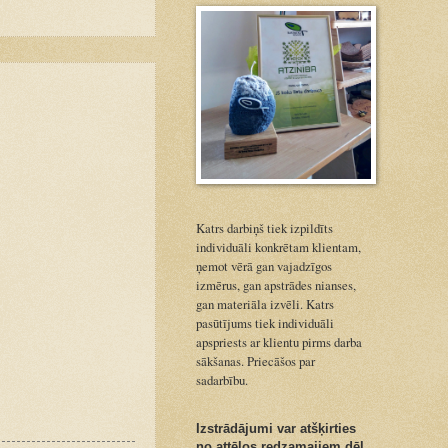
Katrs darbiņš tiek izpildīts
individuāli konkrētam klientam,
ņemot vērā gan vajadzīgos
izmērus, gan apstrādes nianses,
gan materiāla izvēli. Katrs
pasūtījums tiek individuāli
apspriests ar klientu pirms darba
sākšanas. Priecāšos par
sadarbību.
Izstrādājumi var atšķirties
no attēlos redzamajiem dēļ