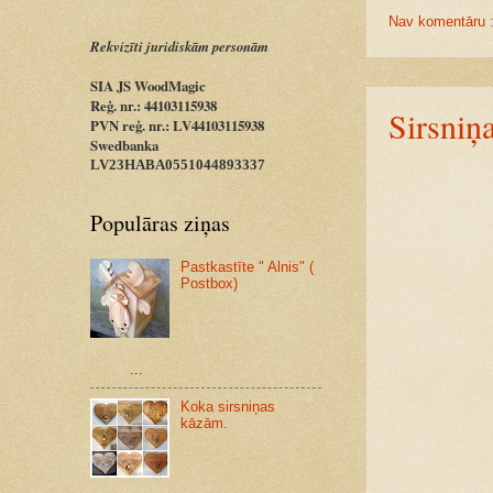
Nav komentāru 
Rekvizīti juridiskām personām
SIA JS WoodMagic
Reģ. nr.: 44103115938
Sirsniņ
PVN reģ. nr.: LV44103115938
Swedbanka
LV23HABA0551044893337
Populāras ziņas
Pastkastīte " Alnis" (
Postbox)
...
Koka sirsniņas
kāzām.