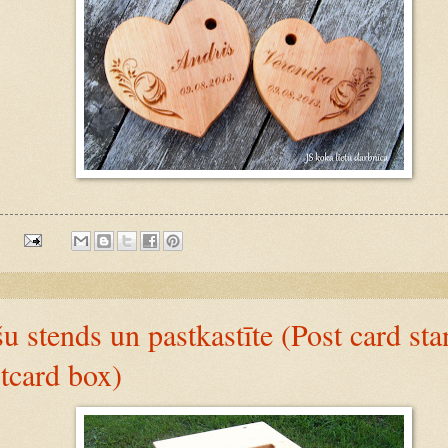
:
u stends un pastkastīte (Post card sta
tcard box)