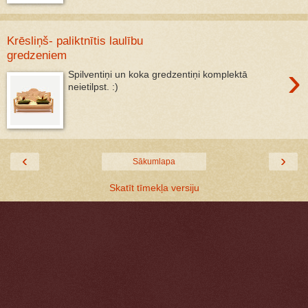
Krēsliņš- paliktnītis laulību
gredzeniem
›
Spilventiņi un koka gredzentiņi komplektā
neietilpst. :)
‹
›
Sākumlapa
Skatīt tīmekļa versiju