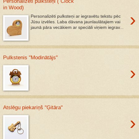
Personalizēti pulksteņi ( Clock
in Wood)
›
Personalizēti pulksteņi ar iegravētu tekstu pēc
Jūsu izvēles. Laba dāvana jaunlaulātajiem vai
jaunā pāra vecākiem ar speciāli viņiem iegrav...
Pulkstenis "Modinātājs"
›
Atslēgu piekariņš "Ģitāra"
›