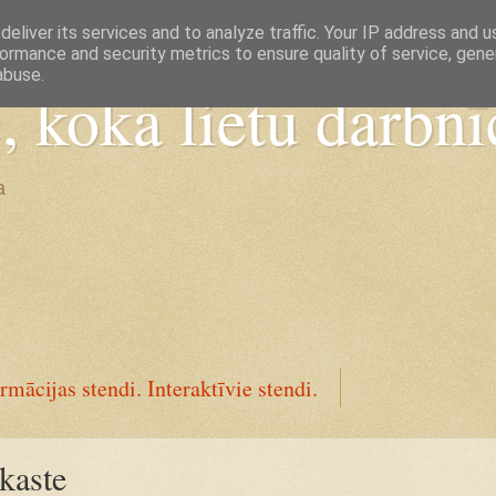
eliver its services and to analyze traffic. Your IP address and 
ormance and security metrics to ensure quality of service, gen
abuse.
koka lietu darbnī
a
rmācijas stendi. Interaktīvie stendi.
kaste