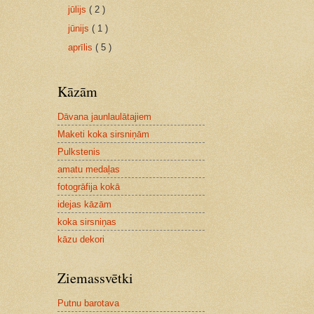
jūlijs
( 2 )
jūnijs
( 1 )
aprīlis
( 5 )
Kāzām
Dāvana jaunlaulātajiem
Maketi koka sirsniņām
Pulkstenis
amatu medaļas
fotogrāfija kokā
idejas kāzām
koka sirsniņas
kāzu dekori
Ziemassvētki
Putnu barotava