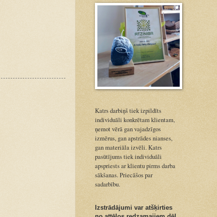
Katrs darbiņš tiek izpildīts
individuāli konkrētam klientam,
ņemot vērā gan vajadzīgos
izmērus, gan apstrādes nianses,
gan materiāla izvēli. Katrs
pasūtījums tiek individuāli
apspriests ar klientu pirms darba
sākšanas. Priecāšos par
sadarbību.
Izstrādājumi var atšķirties
no attēlos redzamajiem dēļ