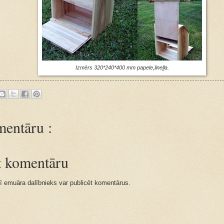
Izmērs 320*240*400 mm papele,lineļļa.
entāru :
īt komentāru
ī emuāra dalībnieks var publicēt komentārus.