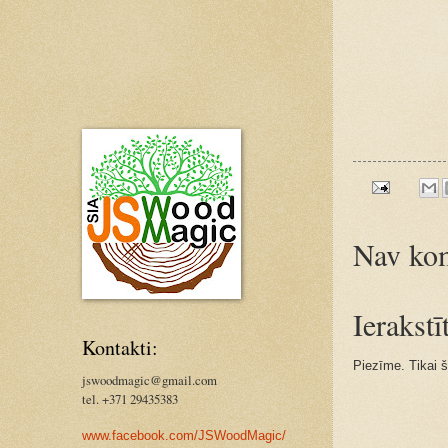
Nav kom
Ierakst
Kontakti:
Piezīme. Tikai š
jswoodmagic@gmail.com
tel. +371 29435383
www.facebook.com/JSWoodMagic/