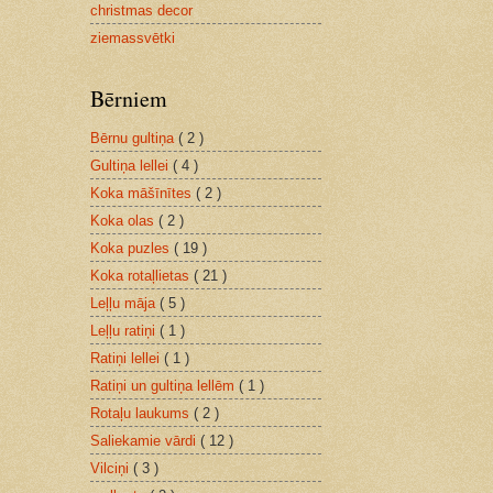
christmas decor
ziemassvētki
Bērniem
Bērnu gultiņa
( 2 )
Gultiņa lellei
( 4 )
Koka māšīnītes
( 2 )
Koka olas
( 2 )
Koka puzles
( 19 )
Koka rotaļlietas
( 21 )
Leļļu māja
( 5 )
Leļļu ratiņi
( 1 )
Ratiņi lellei
( 1 )
Ratiņi un gultiņa lellēm
( 1 )
Rotaļu laukums
( 2 )
Saliekamie vārdi
( 12 )
Vilciņi
( 3 )