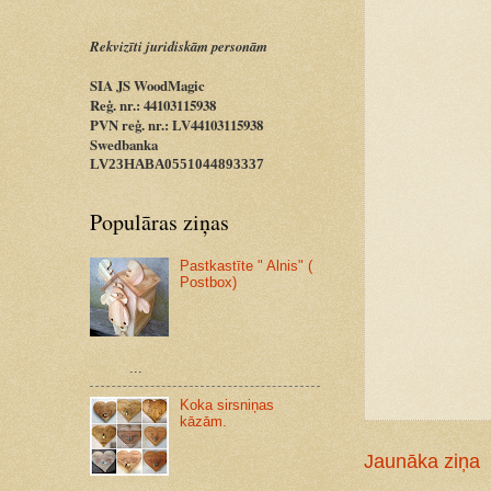
Rekvizīti juridiskām personām
SIA JS WoodMagic
Reģ. nr.: 44103115938
PVN reģ. nr.: LV44103115938
Swedbanka
LV23HABA0551044893337
Populāras ziņas
Pastkastīte " Alnis" (
Postbox)
...
Koka sirsniņas
kāzām.
Jaunāka ziņa