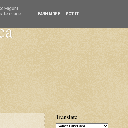
user-agent
erate usage
LEARN MORE
GOT IT
ca
Translate