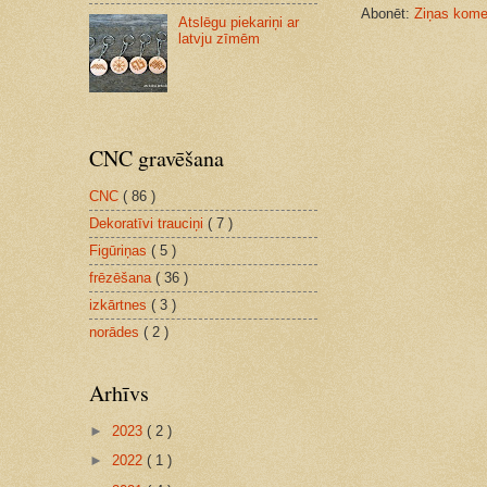
Abonēt:
Ziņas komen
Atslēgu piekariņi ar
latvju zīmēm
CNC gravēšana
CNC
( 86 )
Dekoratīvi trauciņi
( 7 )
Figūriņas
( 5 )
frēzēšana
( 36 )
izkārtnes
( 3 )
norādes
( 2 )
Arhīvs
►
2023
( 2 )
►
2022
( 1 )