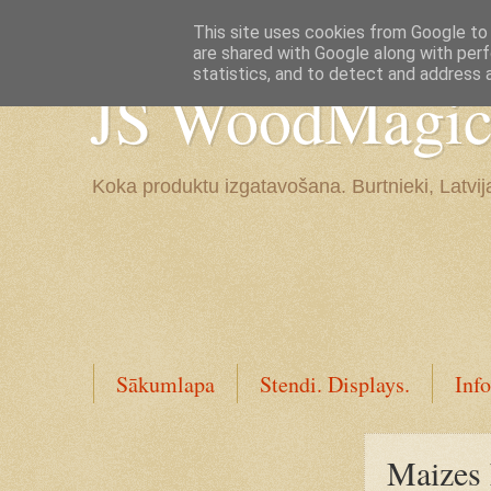
Google+
This site uses cookies from Google to d
are shared with Google along with perf
statistics, and to detect and address 
JS WoodMagic, 
Koka produktu izgatavošana. Burtnieki, Latvij
Sākumlapa
Stendi. Displays.
Info
Maizes 