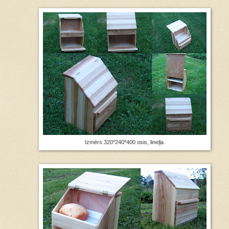
Izmērs 320*240*400 osis, lineļļa.