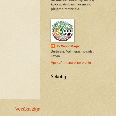
koka īpatnībām, kā arī no
piejamā materiāla.
JS WoodMagic
Burtnieki, Valmieras novads,
Latvia
Apskatīt manu pilno profilu
Sekotāji
Vecāka ziņa