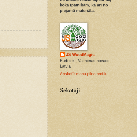
koka īpatnībām, kā arī no
piejamā materiāla.
JS WoodMagic
Burtnieki, Valmieras novads,
Latvia
Apskatīt manu pilno profilu
Sekotāji