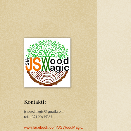
Kontakti:
jswoodmagic@gmail.com
tel. +371 29435383
www.facebook.com/JSWoodMagic/