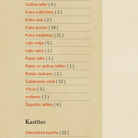
Gultiņa lellei
( 4 )
Koka māšīnītes
( 2 )
Koka olas
( 2 )
Koka puzles
( 19 )
Koka rotaļlietas
( 21 )
Leļļu māja
( 5 )
Leļļu ratiņi
( 1 )
Ratiņi lellei
( 1 )
Ratiņi un gultiņa lellēm
( 1 )
Rotaļu laukums
( 2 )
Saliekamie vārdi
( 12 )
Vilciņi
( 3 )
molberts
( 2 )
Šūpulītis lellēm
( 4 )
Kastītes
Dekoratīva kastīte
( 22 )