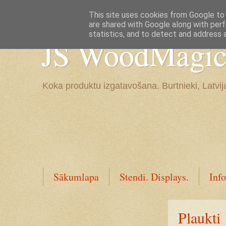
Google+
This site uses cookies from Google to d
are shared with Google along with perf
statistics, and to detect and address 
JS WoodMagic, 
Koka produktu izgatavošana. Burtnieki, Latvij
Sākumlapa
Stendi. Displays.
Info
Plaukti