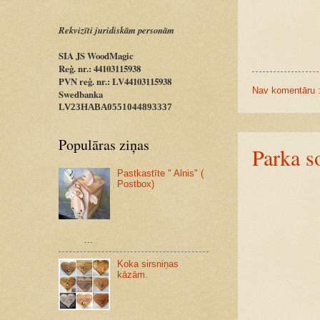
Rekvizīti juridiskām personām
SIA JS WoodMagic
Reģ. nr.: 44103115938
PVN reģ. nr.: LV44103115938
Nav komentāru 
Swedbanka
LV23HABA0551044893337
Populāras ziņas
Parka s
Pastkastīte " Alnis" (
Postbox)
...
Koka sirsniņas
kāzām.