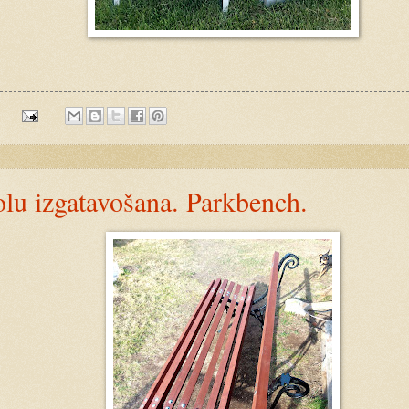
:
olu izgatavošana. Parkbench.