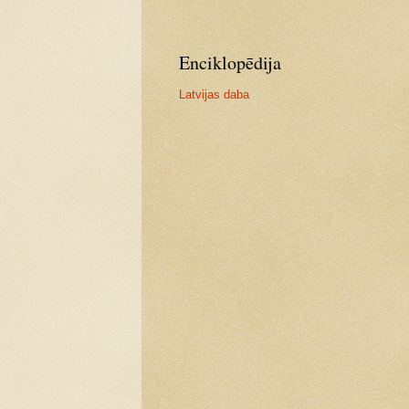
Enciklopēdija
Latvijas daba