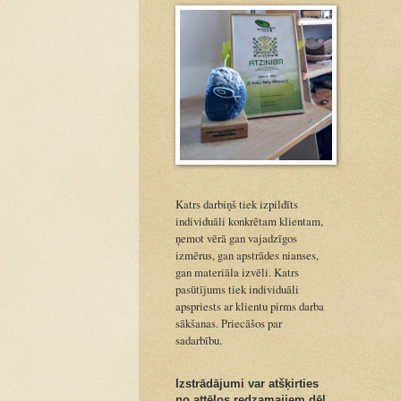
Katrs darbiņš tiek izpildīts
individuāli konkrētam klientam,
ņemot vērā gan vajadzīgos
izmērus, gan apstrādes nianses,
gan materiāla izvēli. Katrs
pasūtījums tiek individuāli
apspriests ar klientu pirms darba
sākšanas. Priecāšos par
sadarbību.
Izstrādājumi var atšķirties
no attēlos redzamajiem dēļ