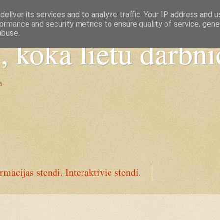
eliver its services and to analyze traffic. Your IP address and 
ormance and security metrics to ensure quality of service, gen
abuse.
koka lietu darbnī
a
rmācijas stendi. Interaktīvie stendi.