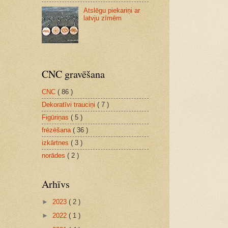
Atslēgu piekariņi ar
latvju zīmēm
CNC gravēšana
CNC
( 86 )
Dekoratīvi trauciņi
( 7 )
Figūriņas
( 5 )
frēzēšana
( 36 )
izkārtnes
( 3 )
norādes
( 2 )
Arhīvs
►
2023
( 2 )
►
2022
( 1 )