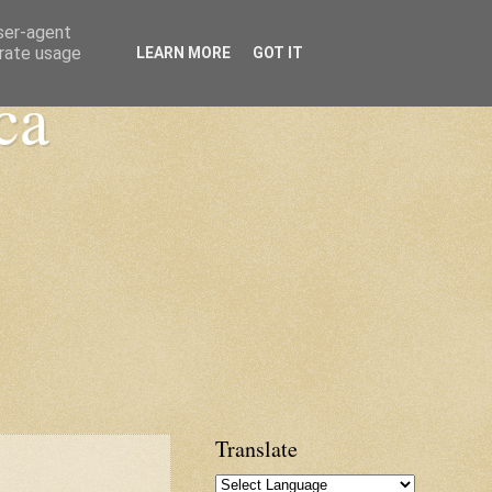
user-agent
erate usage
LEARN MORE
GOT IT
ca
Translate