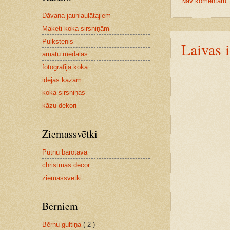
Nav komentāru 
Dāvana jaunlaulātajiem
Maketi koka sirsniņām
Pulkstenis
Laivas 
amatu medaļas
fotogrāfija kokā
idejas kāzām
koka sirsniņas
kāzu dekori
Ziemassvētki
Putnu barotava
christmas decor
ziemassvētki
Bērniem
Bērnu gultiņa
( 2 )