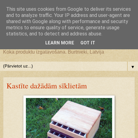
Google+
This site uses cookies from Google to deliver its services
and to analyze traffic. Your IP address and user-agent are
JS WoodMagic, koka lietu
shared with Google along with performance and security
metrics to ensure quality of service, generate usage
statistics, and to detect and address abuse.
darbnīca
LEARN MORE
GOT IT
Koka produktu izgatavošana. Burtnieki, Latvija
▼
Kastīte dažādām sīklietām