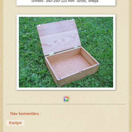
Izmērs: 340*250*110 mm ozols, lineļļa.
Nav komentāru :
Kopīgot