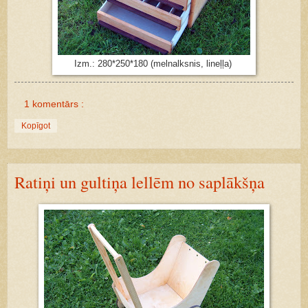
Izm.: 280*250*180 (melnalksnis, lineļļa)
1 komentārs :
Kopīgot
Ratiņi un gultiņa lellēm no saplākšņa