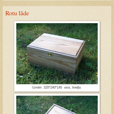
Rotu lāde
Izmēri: 320*240*145 osis, lineļļa