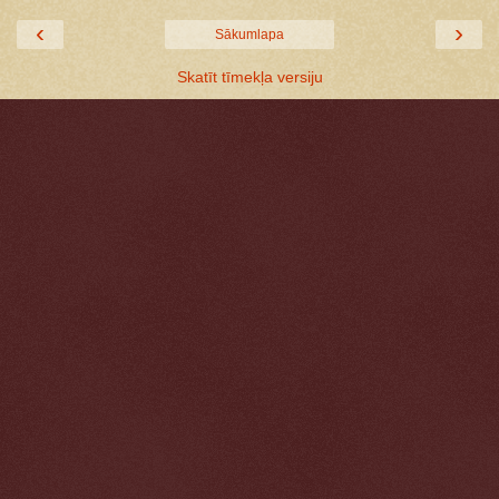
‹
›
Sākumlapa
Skatīt tīmekļa versiju