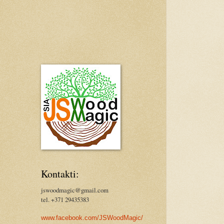
Kontakti:
jswoodmagic@gmail.com
tel. +371 29435383
www.facebook.com/JSWoodMagic/