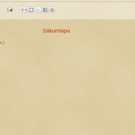
:
Sākumlapa
m )