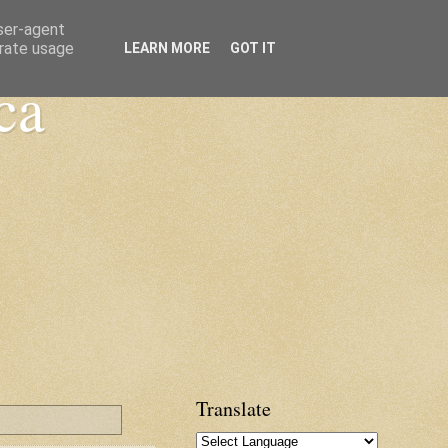
user-agent
erate usage
LEARN MORE
GOT IT
ca
Translate