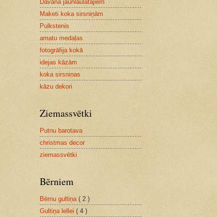
Dāvana jaunlaulātajiem
Maketi koka sirsniņām
Pulkstenis
amatu medaļas
fotogrāfija kokā
idejas kāzām
koka sirsniņas
kāzu dekori
Ziemassvētki
Putnu barotava
christmas decor
ziemassvētki
Bērniem
Bērnu gultiņa
( 2 )
Gultiņa lellei
( 4 )