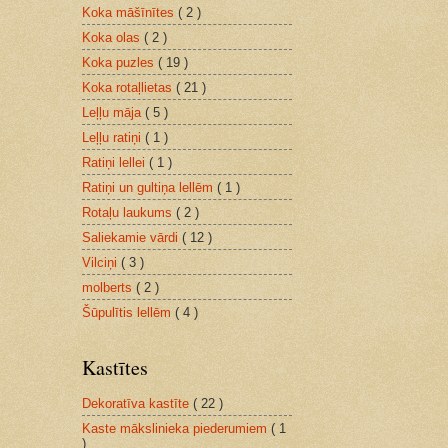
Koka māšīnītes
( 2 )
Koka olas
( 2 )
Koka puzles
( 19 )
Koka rotaļlietas
( 21 )
Leļļu māja
( 5 )
Leļļu ratiņi
( 1 )
Ratiņi lellei
( 1 )
Ratiņi un gultiņa lellēm
( 1 )
Rotaļu laukums
( 2 )
Saliekamie vārdi
( 12 )
Vilciņi
( 3 )
molberts
( 2 )
Šūpulītis lellēm
( 4 )
Kastītes
Dekoratīva kastīte
( 22 )
Kaste mākslinieka piederumiem
( 1
)