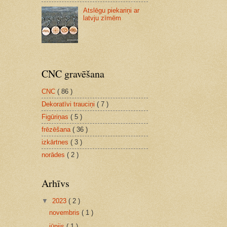
Atslēgu piekariņi ar
latvju zīmēm
CNC gravēšana
CNC
( 86 )
Dekoratīvi trauciņi
( 7 )
Figūriņas
( 5 )
frēzēšana
( 36 )
izkārtnes
( 3 )
norādes
( 2 )
Arhīvs
▼
2023
( 2 )
novembris
( 1 )
jūnijs
( 1 )