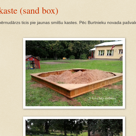
kaste (sand box)
bērnudārzs ticis pie jaunas smilšu kastes. Pēc Burtnieku novada pašval