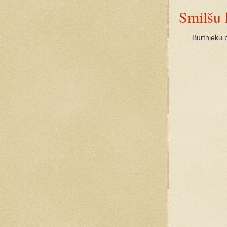
Smilšu 
Burtnieku 