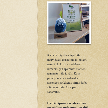
Katrs darbiņš tiek izpildīts
individuāli konkrētam klientam,
ņemot vērā gan vajadzīgos
izmērus, gan apstrādes nianses,
gan materiāla izvēli. Katrs
pasūtījums tiek individuāli
apspriests ar klientu pirms darba
sākšanas. Priecāšos par
sadarbību.
Izstrādājumi var atšķirties
no attēlos redzamajiem dēļ