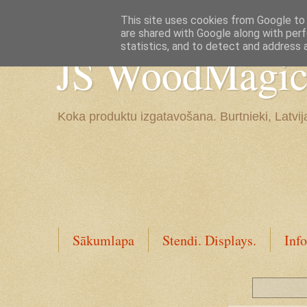
Google+
This site uses cookies from Google to d
are shared with Google along with perf
statistics, and to detect and address 
JS WoodMagic, 
Koka produktu izgatavošana. Burtnieki, Latvij
Sākumlapa
Stendi. Displays.
Info