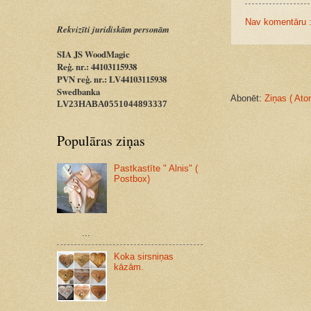
Nav komentāru 
Rekvizīti juridiskām personām
SIA JS WoodMagic
Reģ. nr.: 44103115938
PVN reģ. nr.: LV44103115938
Swedbanka
Abonēt:
Ziņas ( Ato
LV23HABA0551044893337
Populāras ziņas
Pastkastīte " Alnis" (
Postbox)
...
Koka sirsniņas
kāzām.