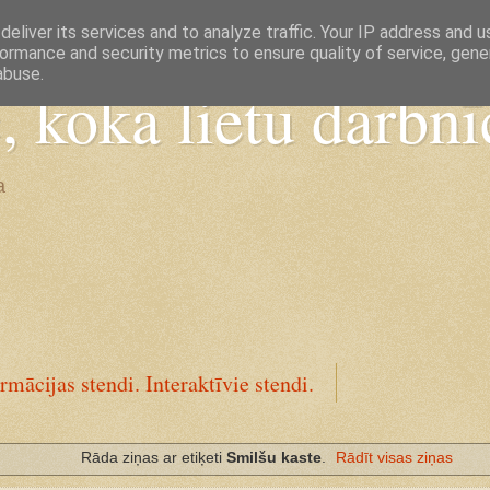
eliver its services and to analyze traffic. Your IP address and 
ormance and security metrics to ensure quality of service, gen
abuse.
koka lietu darbnī
a
rmācijas stendi. Interaktīvie stendi.
Rāda ziņas ar etiķeti
Smilšu kaste
.
Rādīt visas ziņas