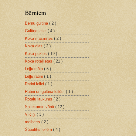
Bērniem
Bērnu gultiņa
( 2 )
Gultiņa lellei
( 4 )
Koka māšīnītes
( 2 )
Koka olas
( 2 )
Koka puzles
( 19 )
Koka rotaļlietas
( 21 )
Leļļu māja
( 5 )
Leļļu ratiņi
( 1 )
Ratiņi lellei
( 1 )
Ratiņi un gultiņa lellēm
( 1 )
Rotaļu laukums
( 2 )
Saliekamie vārdi
( 12 )
Vilciņi
( 3 )
molberts
( 2 )
Šūpulītis lellēm
( 4 )