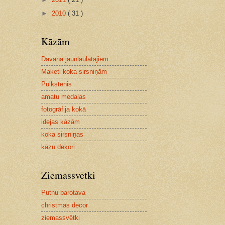
►
2010
( 31 )
Kāzām
Dāvana jaunlaulātajiem
Maketi koka sirsniņām
Pulkstenis
amatu medaļas
fotogrāfija kokā
idejas kāzām
koka sirsniņas
kāzu dekori
Ziemassvētki
Putnu barotava
christmas decor
ziemassvētki