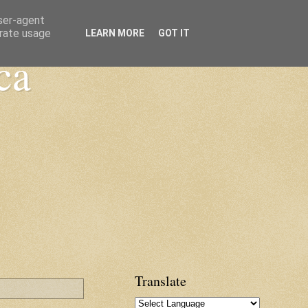
user-agent
erate usage
LEARN MORE
GOT IT
ca
Translate