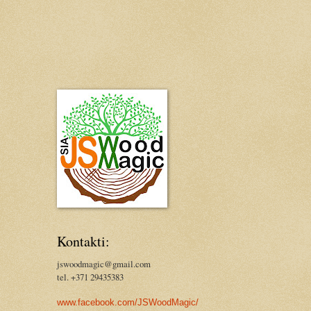
Kontakti:
jswoodmagic@gmail.com
tel. +371 29435383
www.facebook.com/JSWoodMagic/