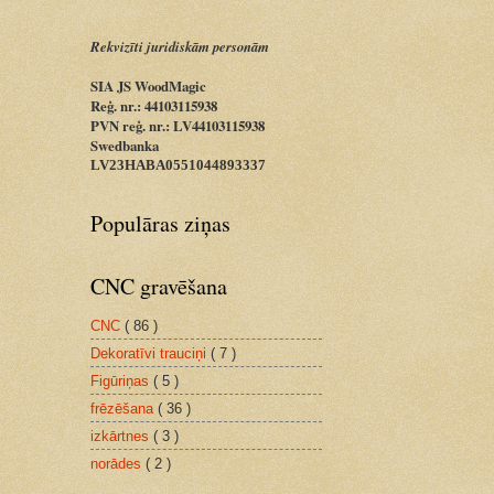
Rekvizīti juridiskām personām
SIA JS WoodMagic
Reģ. nr.: 44103115938
PVN reģ. nr.: LV44103115938
Swedbanka
LV23HABA0551044893337
Populāras ziņas
CNC gravēšana
CNC
( 86 )
Dekoratīvi trauciņi
( 7 )
Figūriņas
( 5 )
frēzēšana
( 36 )
izkārtnes
( 3 )
norādes
( 2 )