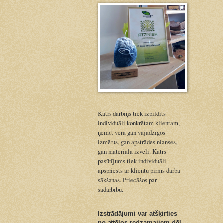
Katrs darbiņš tiek izpildīts
individuāli konkrētam klientam,
ņemot vērā gan vajadzīgos
izmērus, gan apstrādes nianses,
gan materiāla izvēli. Katrs
pasūtījums tiek individuāli
apspriests ar klientu pirms darba
sākšanas. Priecāšos par
sadarbību.
Izstrādājumi var atšķirties
no attēlos redzamajiem dēļ