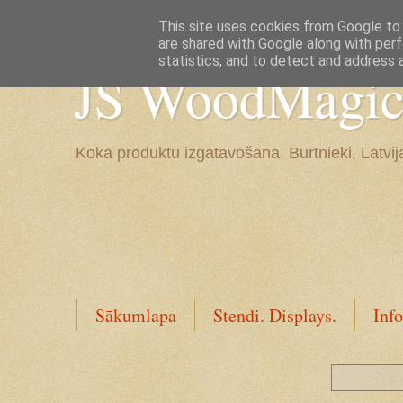
Google+
This site uses cookies from Google to d
are shared with Google along with perf
statistics, and to detect and address 
JS WoodMagic, 
Koka produktu izgatavošana. Burtnieki, Latvij
Sākumlapa
Stendi. Displays.
Info