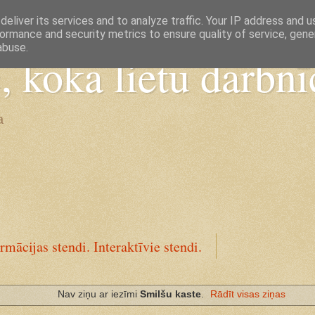
eliver its services and to analyze traffic. Your IP address and 
ormance and security metrics to ensure quality of service, gen
abuse.
koka lietu darbnī
a
rmācijas stendi. Interaktīvie stendi.
Nav ziņu ar iezīmi
Smilšu kaste
.
Rādīt visas ziņas