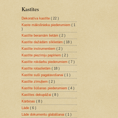
Kastītes
Dekoratīva kastīte
( 22 )
Kaste mākslinieka piederumiem
( 1
)
Kastīte beramām lietām
( 2 )
Kastīte dažādām sīklietām
( 18 )
Kastīte instrumentiem
( 2 )
Kastīte piezīmju papīriem
( 2 )
Kastīte rokdarbu piederumiem
( 7 )
Kastīte rotaslietām
( 18 )
Kastīte suši pagatavošanai
( 1 )
Kastīte zīmuļiem
( 2 )
Kastīte šūšanas piederumiem
( 4 )
Kastītes dekupāžai
( 8 )
Kārbiņas
( 8 )
Lāde
( 6 )
Lāde dokumentu glabāšanai
( 1 )