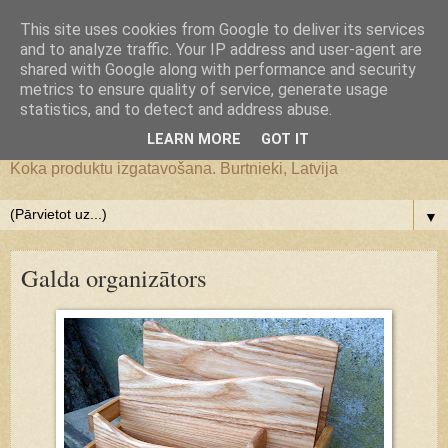
Google+
This site uses cookies from Google to deliver its services
and to analyze traffic. Your IP address and user-agent are
JS WoodMagic, koka lietu
shared with Google along with performance and security
metrics to ensure quality of service, generate usage
statistics, and to detect and address abuse.
darbnīca
LEARN MORE
GOT IT
Koka produktu izgatavošana. Burtnieki, Latvija
▼
Galda organizātors