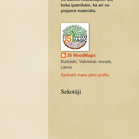
koka īpatnībām, kā arī no
piejamā materiāla.
JS WoodMagic
Burtnieki, Valmieras novads,
Latvia
Apskatīt manu pilno profilu
Sekotāji