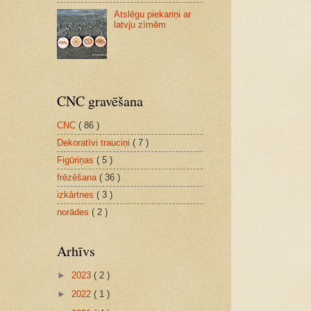
Atslēgu piekariņi ar
latvju zīmēm
CNC gravēšana
CNC
( 86 )
Dekoratīvi trauciņi
( 7 )
Figūriņas
( 5 )
frēzēšana
( 36 )
izkārtnes
( 3 )
norādes
( 2 )
Arhīvs
►
2023
( 2 )
►
2022
( 1 )