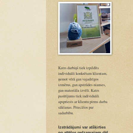
Katrs darbiņš tiek izpildīts
individuāli konkrētam klientam,
ņemot vērā gan vajadzīgos
izmērus, gan apstrādes nianses,
gan materiāla izvēli. Katrs
pasūtījums tiek individuāli
apspriests ar klientu pirms darba
sākšanas. Priecāšos par
sadarbību.
Izstrādājumi var atšķirties
no attēlos redzamajiem dēļ