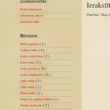
Ziemassvētki
Ierakst
Putnu barotava
Piezīme. Tikai š
christmas decor
ziemassvētki
Bērniem
Bērnu gultiņa
( 2 )
Gultiņa lellei
( 4 )
Koka māšīnītes
( 2 )
Koka olas
( 2 )
Koka puzles
( 19 )
Koka rotaļlietas
( 21 )
Leļļu māja
( 5 )
Leļļu ratiņi
( 1 )
Ratiņi lellei
( 1 )
Ratiņi un gultiņa lellēm
( 1 )
Rotaļu laukums
( 2 )