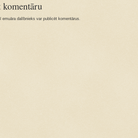
īt komentāru
ī emuāra dalībnieks var publicēt komentārus.