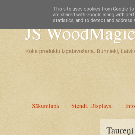
Google+
This site uses cookies from Google to d
are shared with Google along with perf
statistics, and to detect and address 
JS WoodMagic, 
Koka produktu izgatavošana. Burtnieki, Latvij
Sākumlapa
Stendi. Displays.
Info
Taureņi 