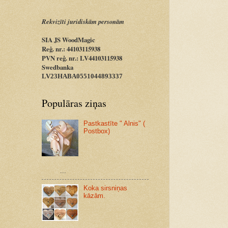
Rekvizīti juridiskām personām
SIA JS WoodMagic
Reģ. nr.: 44103115938
PVN reģ. nr.: LV44103115938
Swedbanka
LV23HABA0551044893337
Populāras ziņas
Pastkastīte " Alnis" (
Postbox)
...
Koka sirsniņas
kāzām.