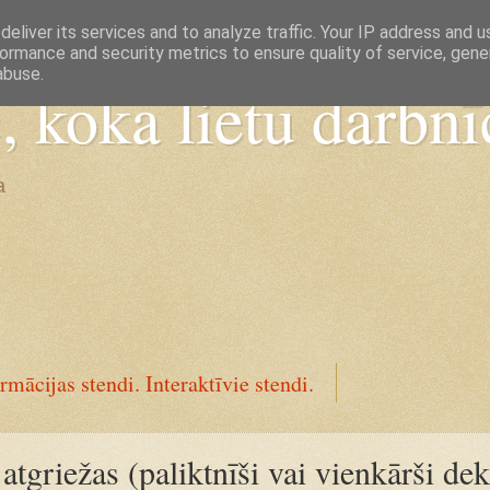
eliver its services and to analyze traffic. Your IP address and 
ormance and security metrics to ensure quality of service, gen
abuse.
koka lietu darbnī
a
rmācijas stendi. Interaktīvie stendi.
atgriežas (paliktnīši vai vienkārši dek