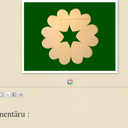
entāru :