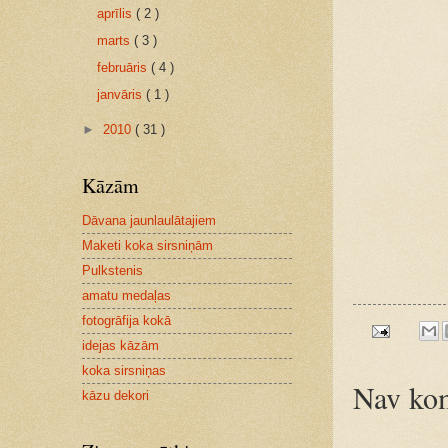
aprīlis
( 2 )
marts
( 3 )
februāris
( 4 )
janvāris
( 1 )
►
2010
( 31 )
Kāzām
Dāvana jaunlaulātajiem
Maketi koka sirsniņām
Pulkstenis
amatu medaļas
fotogrāfija kokā
idejas kāzām
koka sirsniņas
Nav kom
kāzu dekori