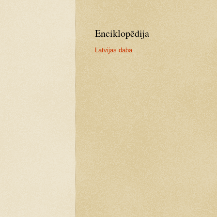
Enciklopēdija
Latvijas daba