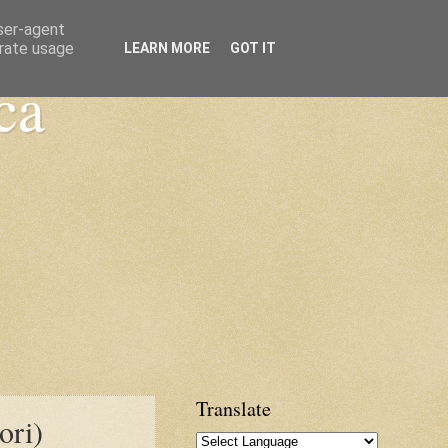
user-agent
erate usage
LEARN MORE
GOT IT
ca
Translate
ori)