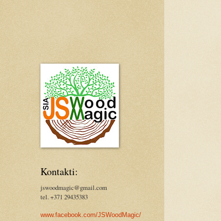
Kontakti:
jswoodmagic@gmail.com
tel. +371 29435383
www.facebook.com/JSWoodMagic/