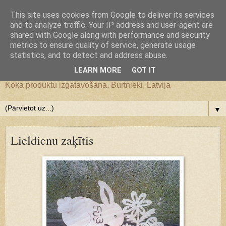
Google+
This site uses cookies from Google to deliver its services
and to analyze traffic. Your IP address and user-agent are
JS WoodMagic, koka lietu
shared with Google along with performance and security
metrics to ensure quality of service, generate usage
statistics, and to detect and address abuse.
darbnīca
LEARN MORE
GOT IT
Koka produktu izgatavošana. Burtnieki, Latvija
▼
Lieldienu zaķītis