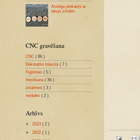
Atslēgu piekariņi ar
latvju zīmēm
CNC gravēšana
CNC
( 86 )
Dekoratīvi trauciņi
( 7 )
Figūriņas
( 5 )
frēzēšana
( 36 )
izkārtnes
( 3 )
norādes
( 2 )
Arhīvs
►
2023
( 2 )
►
2022
( 1 )