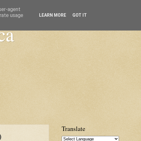
user-agent
erate usage
LEARN MORE
GOT IT
ca
Translate
)