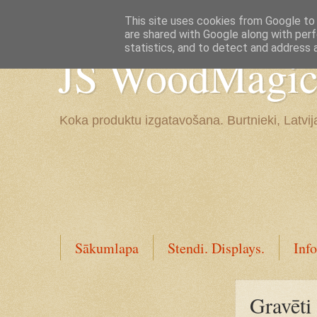
Google+
This site uses cookies from Google to d
are shared with Google along with perf
statistics, and to detect and address 
JS WoodMagic, 
Koka produktu izgatavošana. Burtnieki, Latvij
Sākumlapa
Stendi. Displays.
Info
Gravēti