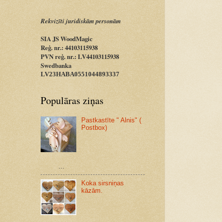
Rekvizīti juridiskām personām
SIA JS WoodMagic
Reģ. nr.: 44103115938
PVN reģ. nr.: LV44103115938
Swedbanka
LV23HABA0551044893337
Populāras ziņas
Pastkastīte " Alnis" (
Postbox)
...
Koka sirsniņas
kāzām.