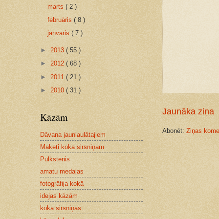
marts
( 2 )
februāris
( 8 )
janvāris
( 7 )
►
2013
( 55 )
►
2012
( 68 )
►
2011
( 21 )
►
2010
( 31 )
Jaunāka ziņa
Kāzām
Abonēt:
Ziņas komen
Dāvana jaunlaulātajiem
Maketi koka sirsniņām
Pulkstenis
amatu medaļas
fotogrāfija kokā
idejas kāzām
koka sirsniņas