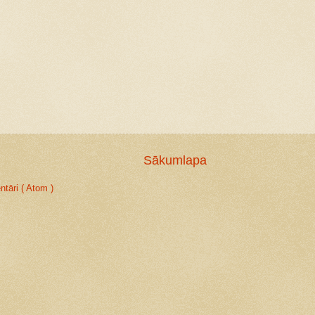
Sākumlapa
tāri ( Atom )