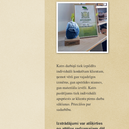
Katrs darbiņš tiek izpildīts
individuāli konkrētam klientam,
ņemot vērā gan vajadzīgos
izmērus, gan apstrādes nianses,
gan materiāla izvēli. Katrs
pasūtījums tiek individuāli
apspriests ar klientu pirms darba
sākšanas. Priecāšos par
sadarbību.
Izstrādājumi var atšķirties
no attēlos redzamajiem dēļ