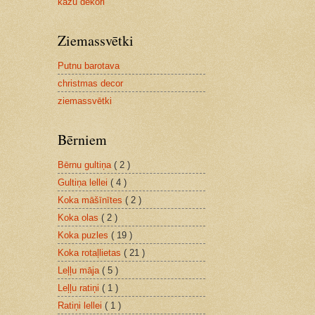
kāzu dekori
Ziemassvētki
Putnu barotava
christmas decor
ziemassvētki
Bērniem
Bērnu gultiņa
( 2 )
Gultiņa lellei
( 4 )
Koka māšīnītes
( 2 )
Koka olas
( 2 )
Koka puzles
( 19 )
Koka rotaļlietas
( 21 )
Leļļu māja
( 5 )
Leļļu ratiņi
( 1 )
Ratiņi lellei
( 1 )