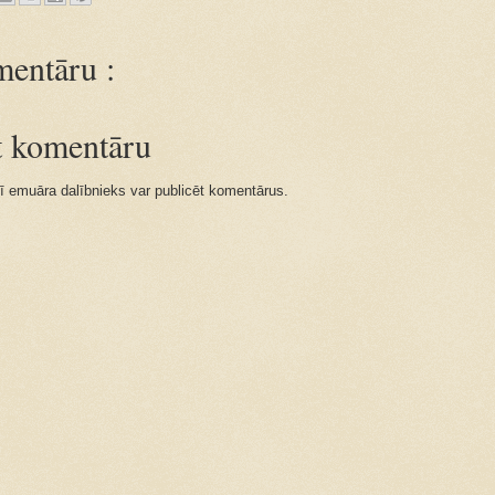
entāru :
īt komentāru
ī emuāra dalībnieks var publicēt komentārus.