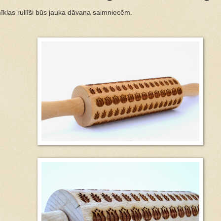
mīklas rullīši būs jauka dāvana saimniecēm.