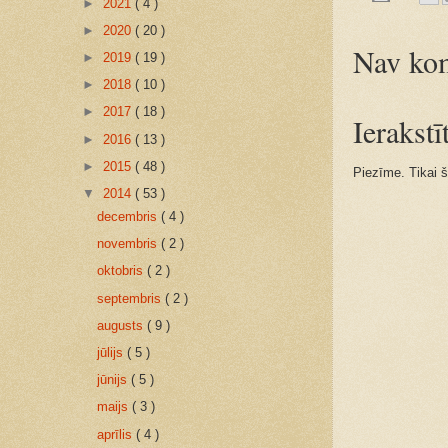
►
2021
( 4 )
►
2020
( 20 )
Nav kom
►
2019
( 19 )
►
2018
( 10 )
►
2017
( 18 )
Ierakst
►
2016
( 13 )
►
2015
( 48 )
Piezīme. Tikai š
▼
2014
( 53 )
decembris
( 4 )
novembris
( 2 )
oktobris
( 2 )
septembris
( 2 )
augusts
( 9 )
jūlijs
( 5 )
jūnijs
( 5 )
maijs
( 3 )
aprīlis
( 4 )