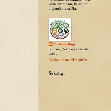
koka īpatnībām, kā arī no
piejamā materiāla.
JS WoodMagic
Burtnieki, Valmieras novads,
Latvia
Apskatīt manu pilno profilu
Sekotāji