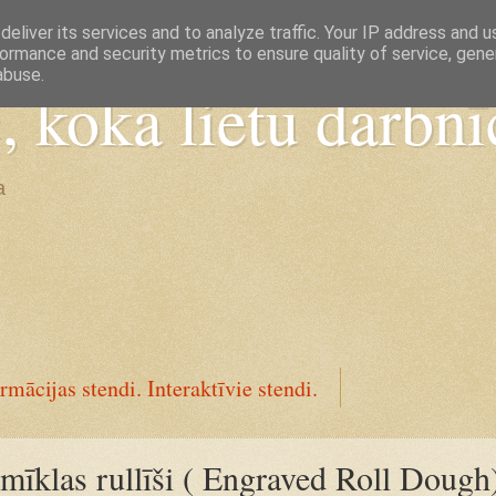
eliver its services and to analyze traffic. Your IP address and 
ormance and security metrics to ensure quality of service, gen
abuse.
koka lietu darbnī
a
rmācijas stendi. Interaktīvie stendi.
 mīklas rullīši ( Engraved Roll Dough