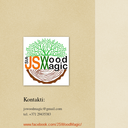
Kontakti:
jswoodmagic@gmail.com
tel. +371 29435383
www.facebook.com/JSWoodMagic/