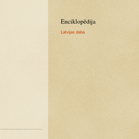
Enciklopēdija
Latvijas daba