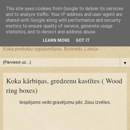
Google+
This site uses cookies from Google to deliver its services
and to analyze traffic. Your IP address and user-agent are
JS WoodMagic, koka lietu
shared with Google along with performance and security
metrics to ensure quality of service, generate usage
statistics, and to detect and address abuse.
darbnīca
LEARN MORE
GOT IT
Koka produktu izgatavošana. Burtnieki, Latvija
▼
Koka kārbiņas, gredzenu kastītes ( Wood
ring boxes)
Iespējams veikt gravējumu pēc Jūsu izvēles.