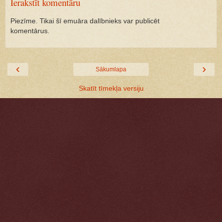
Ierakstīt komentāru
Piezīme. Tikai šī emuāra dalībnieks var publicēt
komentārus.
‹
›
Sākumlapa
Skatīt tīmekļa versiju