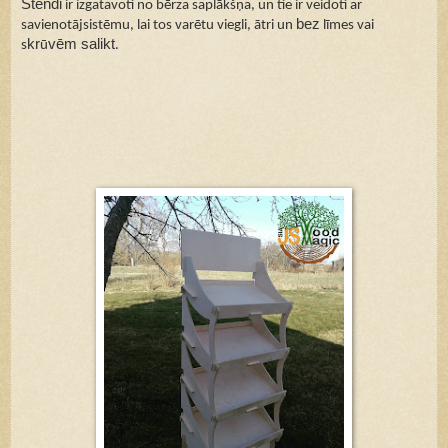
Stendi
ir izgatavoti no bērza saplākšņa, un tie ir veidoti ar
bez
savienotājsistēmu, lai tos varētu viegli, ātri un
līmes vai
kr
vēm salikt
s
ū
.