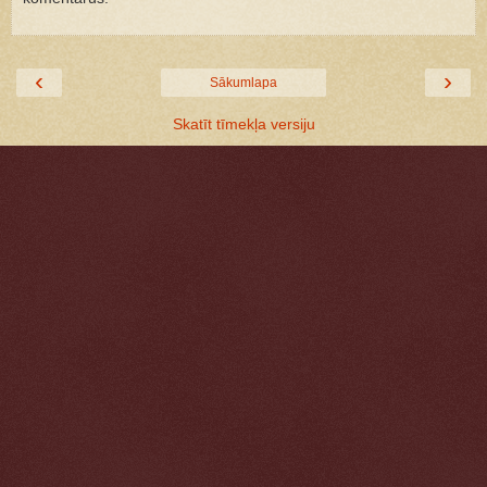
‹
›
Sākumlapa
Skatīt tīmekļa versiju