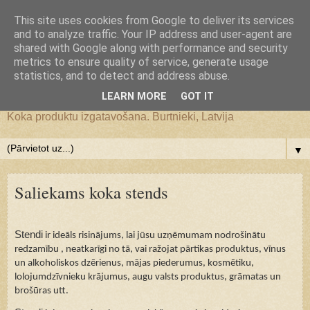
Google+
This site uses cookies from Google to deliver its services
and to analyze traffic. Your IP address and user-agent are
JS WoodMagic, koka lietu
shared with Google along with performance and security
metrics to ensure quality of service, generate usage
statistics, and to detect and address abuse.
darbnīca
LEARN MORE
GOT IT
Koka produktu izgatavošana. Burtnieki, Latvija
▼
Saliekams koka stends
Stendi
ir ideāls risinājums, lai jūsu uzņēmumam nodrošinātu
redzamību , neatkarīgi no tā, vai ražojat pārtikas produktus, vīnus
un alkoholiskos dzērienus, mājas piederumus, kosmētiku,
lolojumdzīvnieku krājumus, augu valsts produktus, grāmatas un
brošūras utt.