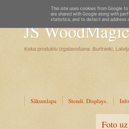
Google+
This site uses cookies from Google to d
are shared with Google along with perf
statistics, and to detect and address 
JS WoodMagic, 
Koka produktu izgatavošana. Burtnieki, Latvij
Sākumlapa
Stendi. Displays.
Info
Foto uz