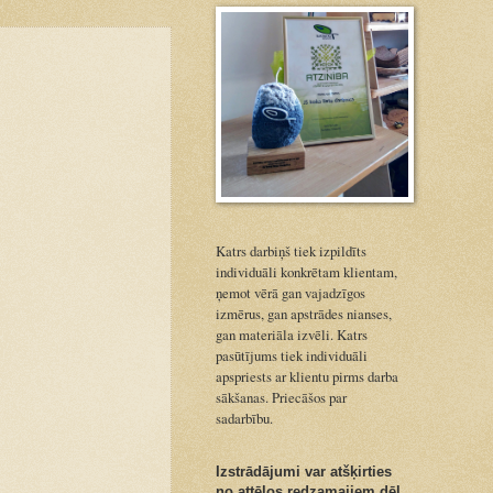
Katrs darbiņš tiek izpildīts
individuāli konkrētam klientam,
ņemot vērā gan vajadzīgos
izmērus, gan apstrādes nianses,
gan materiāla izvēli. Katrs
pasūtījums tiek individuāli
apspriests ar klientu pirms darba
sākšanas. Priecāšos par
sadarbību.
Izstrādājumi var atšķirties
no attēlos redzamajiem dēļ