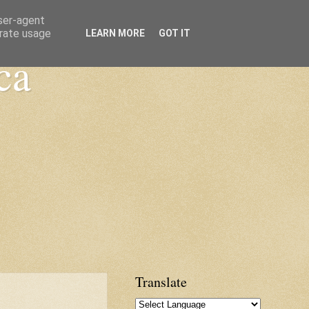
user-agent
erate usage
LEARN MORE
GOT IT
ca
Translate