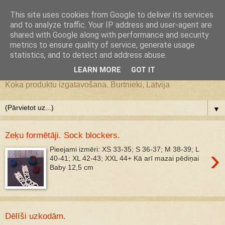
Google+
This site uses cookies from Google to deliver its services
and to analyze traffic. Your IP address and user-agent are
JS WoodMagic, koka lietu
shared with Google along with performance and security
metrics to ensure quality of service, generate usage
statistics, and to detect and address abuse.
darbnīca
LEARN MORE
GOT IT
Koka produktu izgatavošana. Burtnieki, Latvija
▼
Zeķu formētāji. Sock blockers.
›
Pieejami izmēri: XS 33-35; S 36-37; M 38-39; L
40-41; XL 42-43; XXL 44+ Kā arī mazai pēdiņai
Baby 12,5 cm
Dēlīši uzkodām.