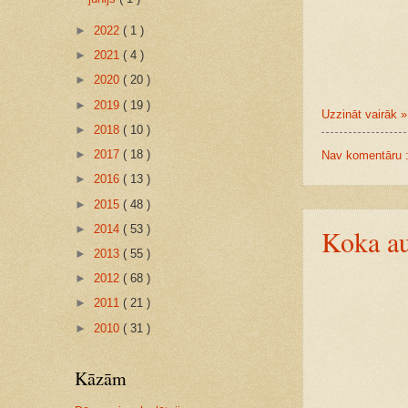
►
2022
( 1 )
►
2021
( 4 )
►
2020
( 20 )
►
2019
( 19 )
Uzzināt vairāk »
►
2018
( 10 )
►
2017
( 18 )
Nav komentāru 
►
2016
( 13 )
►
2015
( 48 )
►
2014
( 53 )
Koka au
►
2013
( 55 )
►
2012
( 68 )
►
2011
( 21 )
►
2010
( 31 )
Kāzām