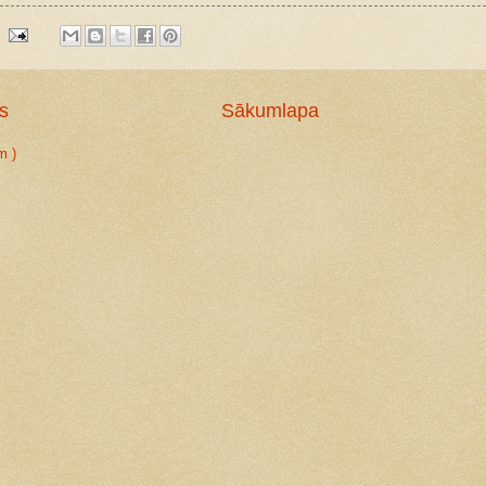
s
Sākumlapa
m )