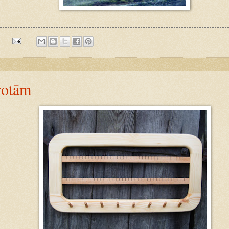
:
rotām