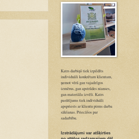
Katrs darbiņš tiek izpildīts
individuāli konkrētam klientam,
ņemot vērā gan vajadzīgos
izmērus, gan apstrādes nianses,
gan materiāla izvēli. Katrs
pasūtījums tiek individuāli
apspriests ar klientu pirms darba
sākšanas. Priecāšos par
sadarbību.
Izstrādājumi var atšķirties
no attēlos redzamajiem dēļ