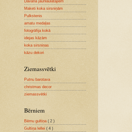
Dāvana jaunlaulātajiem
Maketi koka sirsniņām
Pulkstenis
amatu medaļas
fotogrāfija kokā
idejas kāzām
koka sirsniņas
kāzu dekori
Ziemassvētki
Putnu barotava
christmas decor
ziemassvētki
Bērniem
Bērnu gultiņa
( 2 )
Gultiņa lellei
( 4 )