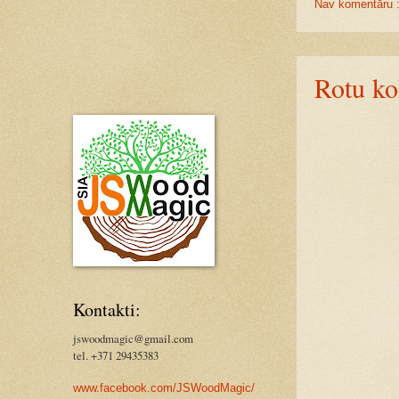
Nav komentāru 
Rotu ko
Kontakti:
jswoodmagic@gmail.com
tel. +371 29435383
www.facebook.com/JSWoodMagic/