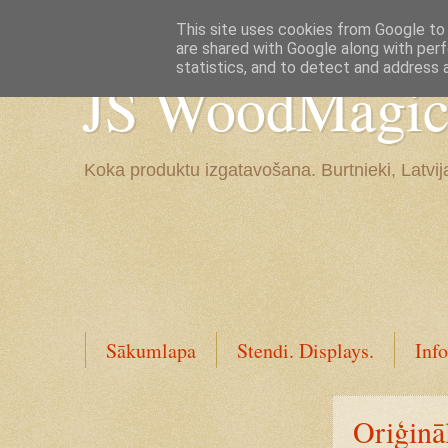
Google+
This site uses cookies from Google to d
are shared with Google along with perf
statistics, and to detect and address 
JS WoodMagic, 
Koka produktu izgatavošana. Burtnieki, Latvij
Sākumlapa
Stendi. Displays.
Info
Oriģināl