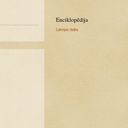
Enciklopēdija
Latvijas daba