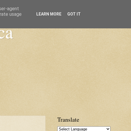
user-agent
erate usage
LEARN MORE
GOT IT
ca
Translate