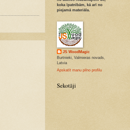
koka īpatnībām, kā arī no
piejamā materiāla.
JS WoodMagic
Burtnieki, Valmieras novads,
Latvia
Apskatīt manu pilno profilu
Sekotāji