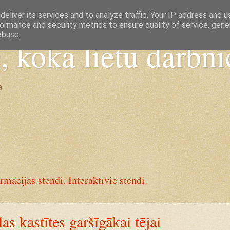
eliver its services and to analyze traffic. Your IP address and 
ormance and security metrics to ensure quality of service, gen
abuse.
koka lietu darbnī
a
rmācijas stendi. Interaktīvie stendi.
as kastītes garšīgākai tējai