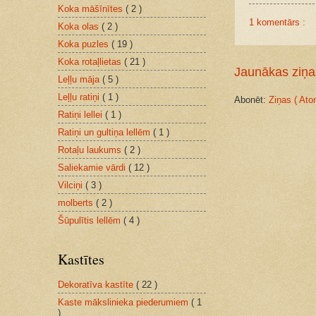
Koka māšīnītes
( 2 )
1 komentārs :
Koka olas
( 2 )
Koka puzles
( 19 )
Koka rotaļlietas
( 21 )
Jaunākas ziņa
Leļļu māja
( 5 )
Leļļu ratiņi
( 1 )
Abonēt:
Ziņas ( Ato
Ratiņi lellei
( 1 )
Ratiņi un gultiņa lellēm
( 1 )
Rotaļu laukums
( 2 )
Saliekamie vārdi
( 12 )
Vilciņi
( 3 )
molberts
( 2 )
Šūpulītis lellēm
( 4 )
Kastītes
Dekoratīva kastīte
( 22 )
Kaste mākslinieka piederumiem
( 1
)