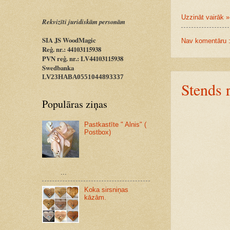
Uzzināt vairāk »
Rekvizīti juridiskām personām
SIA JS WoodMagic
Nav komentāru 
Reģ. nr.: 44103115938
PVN reģ. nr.: LV44103115938
Swedbanka
LV23HABA0551044893337
Stends 
Populāras ziņas
Pastkastīte " Alnis" (
Postbox)
...
Koka sirsniņas
kāzām.