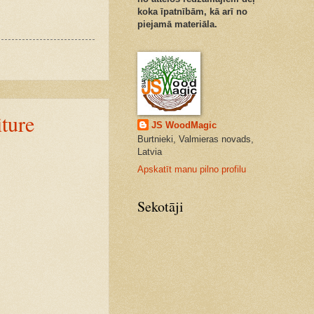
koka īpatnībām, kā arī no
piejamā materiāla.
iture
JS WoodMagic
Burtnieki, Valmieras novads,
Latvia
Apskatīt manu pilno profilu
Sekotāji