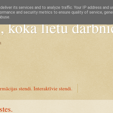
eliver its services and to analyze traffic. Your IP address and 
ormance and security metrics to ensure quality of service, gen
abuse.
koka lietu darbnī
a
rmācijas stendi. Interaktīvie stendi.
stes.