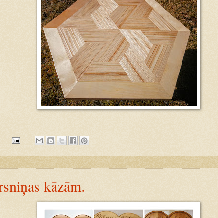
:
rsniņas kāzām.