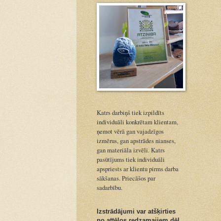
Katrs darbiņš tiek izpildīts
individuāli konkrētam klientam,
ņemot vērā gan vajadzīgos
izmērus, gan apstrādes nianses,
gan materiāla izvēli. Katrs
pasūtījums tiek individuāli
apspriests ar klientu pirms darba
sākšanas. Priecāšos par
sadarbību.
Izstrādājumi var atšķirties
no attēlos redzamajiem dēļ