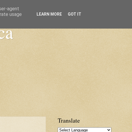
user-agent
erate usage
LEARN MORE
GOT IT
ca
Translate