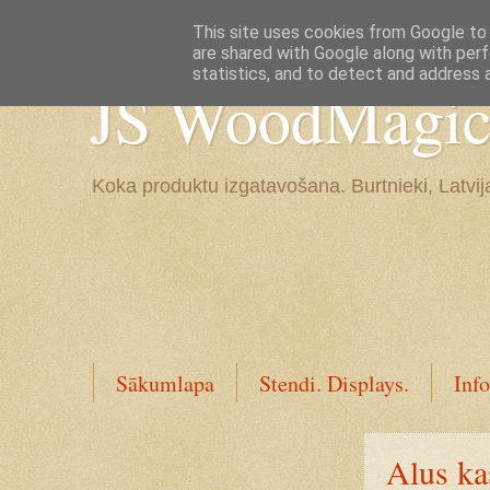
Google+
This site uses cookies from Google to d
are shared with Google along with perf
statistics, and to detect and address 
JS WoodMagic, 
Koka produktu izgatavošana. Burtnieki, Latvij
Sākumlapa
Stendi. Displays.
Info
Alus ka