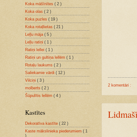
Koka māšīnītes
( 2 )
Koka olas
( 2 )
Koka puzles
( 19 )
Koka rotaļlietas
( 21 )
Leļļu māja
( 5 )
Leļļu ratiņi
( 1 )
Ratiņi lellei
( 1 )
Ratiņi un gultiņa lellēm
( 1 )
Rotaļu laukums
( 2 )
Saliekamie vārdi
( 12 )
Vilciņi
( 3 )
2 komentāri :
molberts
( 2 )
Šūpulītis lellēm
( 4 )
Lidmašī
Kastītes
Dekoratīva kastīte
( 22 )
Kaste mākslinieka piederumiem
( 1
)