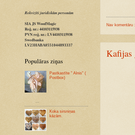
Rekvizīti juridiskām personām
SIA JS WoodMagic
Nav komentāru 
Reģ. nr.: 44103115938
PVN reģ. nr.: LV44103115938
Swedbanka
LV23HABA0551044893337
Kafijas
Populāras ziņas
Pastkastīte " Alnis" (
Postbox)
...
Koka sirsniņas
kāzām.