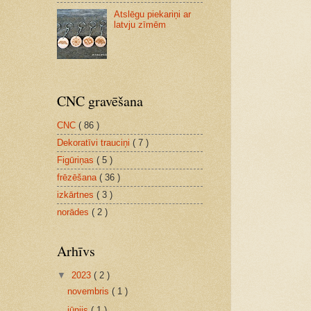
Atslēgu piekariņi ar
latvju zīmēm
CNC gravēšana
CNC
( 86 )
Dekoratīvi trauciņi
( 7 )
Figūriņas
( 5 )
frēzēšana
( 36 )
izkārtnes
( 3 )
norādes
( 2 )
Arhīvs
▼
2023
( 2 )
novembris
( 1 )
jūnijs
( 1 )