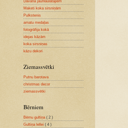
Dāvana jaunlaulātajiem
Maketi koka sirsniņām
Pulkstenis
amatu medaļas
fotogrāfija kokā
idejas kāzām
koka sirsniņas
kāzu dekori
Ziemassvētki
Putnu barotava
christmas decor
ziemassvētki
Bērniem
Bērnu gultiņa
( 2 )
Gultiņa lellei
( 4 )