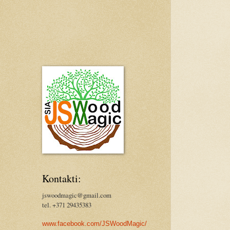
Kontakti:
jswoodmagic@gmail.com
tel. +371 29435383
www.facebook.com/JSWoodMagic/