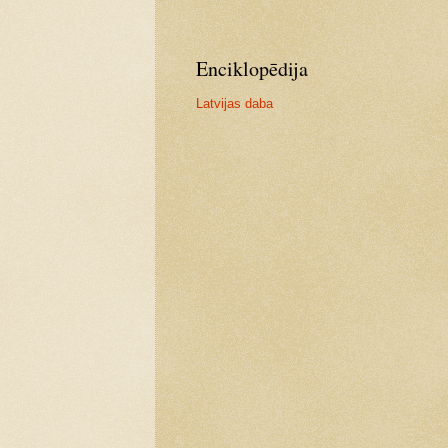
Enciklopēdija
Latvijas daba