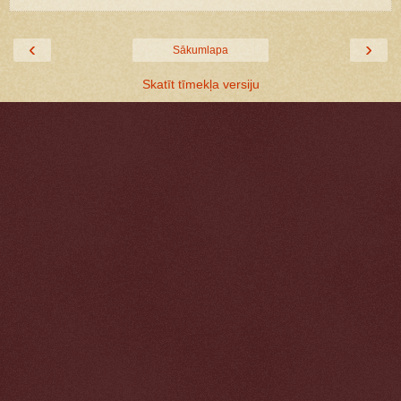
‹
›
Sākumlapa
Skatīt tīmekļa versiju