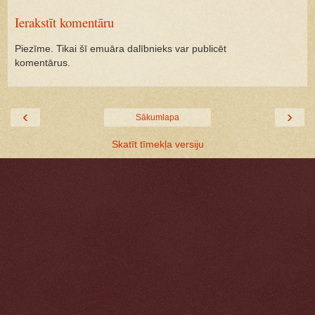
Ierakstīt komentāru
Piezīme. Tikai šī emuāra dalībnieks var publicēt
komentārus.
‹
›
Sākumlapa
Skatīt tīmekļa versiju