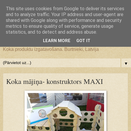
Google+
This site uses cookies from Google to deliver its services
and to analyze traffic. Your IP address and user-agent are
JS WoodMagic, koka lietu
shared with Google along with performance and security
metrics to ensure quality of service, generate usage
statistics, and to detect and address abuse.
darbnīca
LEARN MORE
GOT IT
Koka produktu izgatavošana. Burtnieki, Latvija
▼
Koka mājiņa- konstruktors MAXI